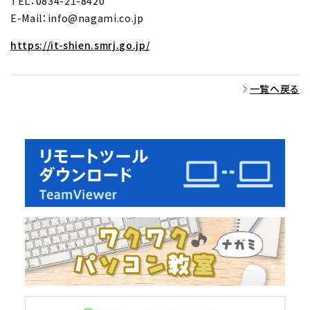
TEL：0834-21-8420
E-Mail：info@nagami.co.jp
https://it-shien.smrj.go.jp/
一覧へ戻る