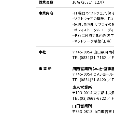
従業員数
16名（2021年12月）
事業内容
・IT機器/ソフトウェア/
・ソフトウェアの開発、IT
・家具、事務⽤サプライの
・オフィストータルコーデ
・それに付随する内外装工
・ネットワーク構築(工事)
本社
〒745-0054 山口県周南
TEL(0834)31-7162 ／ F
周南営業所（本社・営業
事 業 所
〒745-0054 ＯＡショー
TEL(0834)21-8420 ／ F
東京営業所
〒103-0014 東京都中
TEL(03)3669-6722 ／ F
山口営業所
〒753-0818 山口市吉