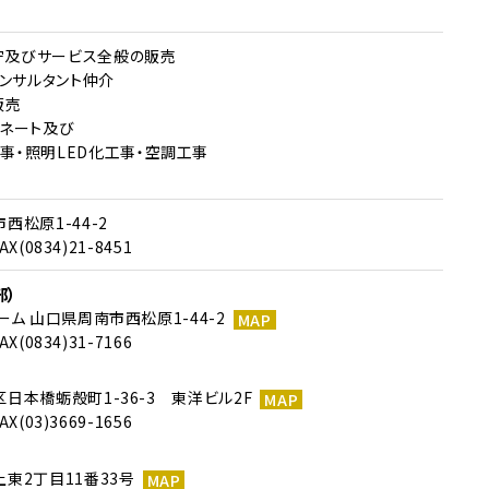
保守及びサービス全般の販売
コンサルタント仲介
販売
ィネート及び
事・照明LED化工事・空調工事
市西松原1-44-2
AX(0834)21-8451
部）
ルーム 山口県周南市西松原1-44-2
MAP
AX(0834)31-7166
央区日本橋蛎殻町1-36-3 東洋ビル2F
MAP
AX(03)3669-1656
敷上東2丁目11番33号
MAP