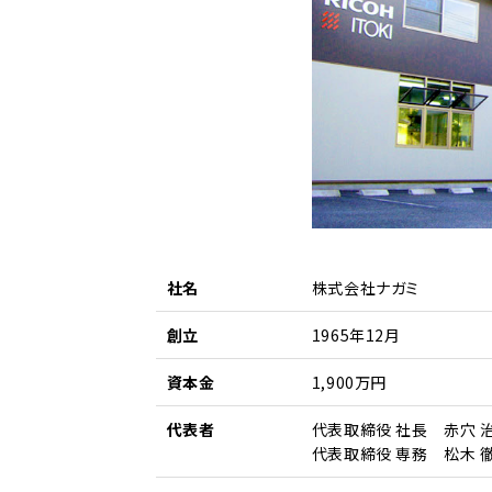
社名
株式会社ナガミ
創立
1965年12月
資本金
1,900万円
代表者
代表取締役 社長 赤穴 
代表取締役 専務 松木 