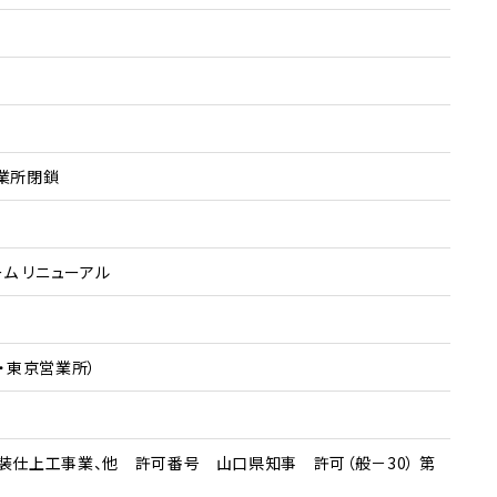
業所閉鎖
ム リニューアル
社・東京営業所）
仕上工事業、他 許可番号 山口県知事 許可（般－30） 第