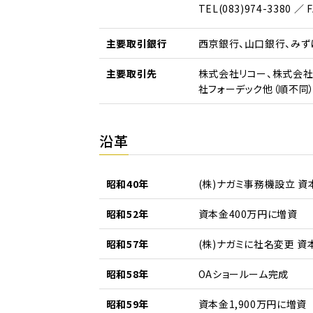
TEL(083)974-3380 ／ F
主要取引銀行
⻄京銀⾏、⼭⼝銀⾏、みず
主要取引先
株式会社リコー、株式会社
社フォーデック他（順不同
沿革
昭和40年
(株)ナガミ事務機設立 資
昭和52年
資本金400万円に増資
昭和57年
(株)ナガミに社名変更 資
昭和58年
OAショールーム完成
昭和59年
資本金1,900万円に増資